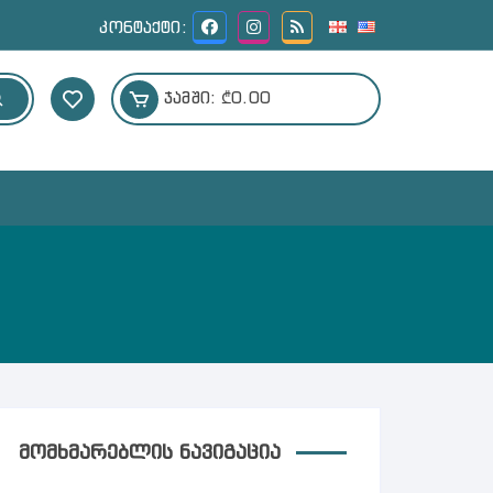
კონტაქტი:
ჯამში:
₾
0.00
ᲛᲝᲛᲮᲛᲐᲠᲔᲑᲚᲘᲡ ᲜᲐᲕᲘᲒᲐᲪᲘᲐ